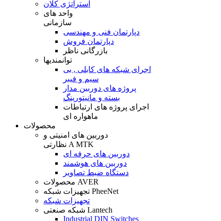
استراتژی کلان
واحد های
سازمانی
دپارتمان فنی و مهندسی
دپارتمان فروش
بازرگانی ناظر
توانمندیها
اجرای شبکه های کابلی , بی
سیم و فیبر
پروژه های دوربین مدار
بسته و مانیتورینگ
اجرای پروژه های ارتباطات
ماهواره ای
محصولات
دوربین های امنیتی و
نظارتی A MTK
دوربین های حرفه ای
دوربین های هوشمند
دستگاه ضبط تصاویر
محصولات AVER
تجهیزات شبکه PheeNet
تجهیزات شبکه
شبکه صنعتی Lantech
Industrial DIN Switches