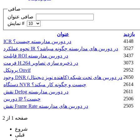
صافی
صافی عنوان
نمایش #
بازدید
عنوان
4148
ICR در دوربین مداربسته چیست؟
3527
نحوه عملکرد IR در دوربین های مداربسته چگونه میباشد؟
3437
قابلیت ROI در دوربین مداربسته
3073
فرمت H.264 در ذخیره سازی تصاویر
2952
پروتکل Onvif
2650
وجود DNR (کاهنده نویز دیجیتال) در دوربین های تحت شبکه
2614
دستگاه NVR چیست و چگونه کار میکند؟
2611
نقش Defog در دوربین مداربسته
2506
دوربین IP چیست؟
2505
نقش Frame Rate در دوربین های مداربسته
صفحه 1 از 2
شروع
قبلی