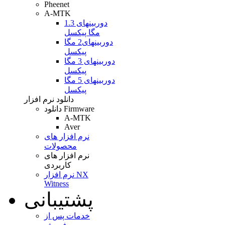
Pheenet
A-MTK
دوربینهای 1.3
مگا پیکسل
دوربینهای2 مگا
پیکسل
دوربینهای 3 مگا
پیکسل
دوربینهای 5 مگا
پیکسل
دانلود نرم افزار
دانلود Firmware
A-MTK
Aver
نرم افزار های
محصولات
نرم افزار های
کاربردی
نرم افزار NX
Witness
پشتیبانی
خدمات پس از