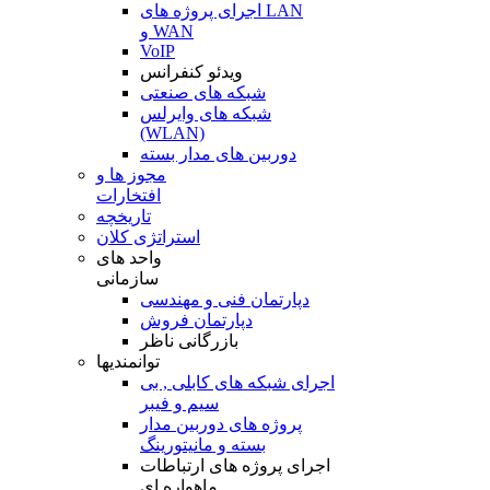
اجرای پروژه های LAN
و WAN
VoIP
ویدئو کنفرانس
شبکه های صنعتی
شبکه های وایرلس
(WLAN)
دوربین های مدار بسته
مجوز ها و
افتخارات
تاریخچه
استراتژی کلان
واحد های
سازمانی
دپارتمان فنی و مهندسی
دپارتمان فروش
بازرگانی ناظر
توانمندیها
اجرای شبکه های کابلی , بی
سیم و فیبر
پروژه های دوربین مدار
بسته و مانیتورینگ
اجرای پروژه های ارتباطات
ماهواره ای