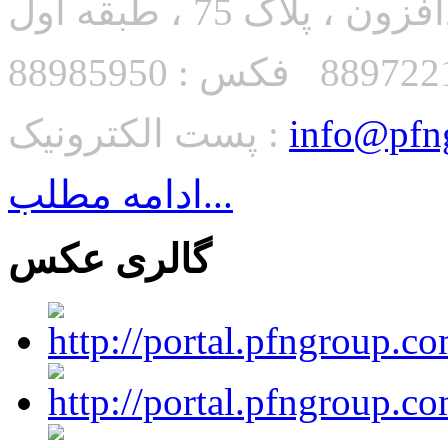
زون ، پلاک 75 ، طبقه اول
info@pfn
پست الکترونیک :
ادامه مطلب...
گالری عکس