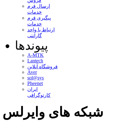
فروش
ارسال فرم
خدمات
پیگیری فرم
خدمات
ارتباط با واحد
گارانتی
پیوندها
A-MTK
Lantech
فروشگاه آنلاین
Aver
sol@sys
Pheenet
ایران
کارتوگرافی
شبکه های وایرلس