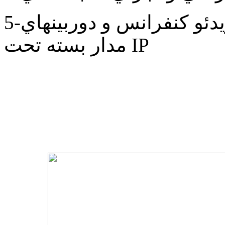
5-طراحي و اجراي شبكه هاي ويدئو كنفرانس و دوربينهاي
مدار بسته تحت IP