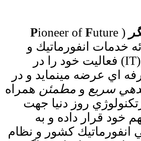
گر
(
uture
F
ioneer of
P
ارائه خدمات انفورماتيك و
گسترش دهنده فناوري اطلاعات (IT) فعاليت خود را در
 اي عرضه مينمايد و در
هي
سريع
و
مطمئن
همراه
تكنولوژي روز دنيا جهت
م خود قرار داده و به
 انفورماتيك كشور و نظام