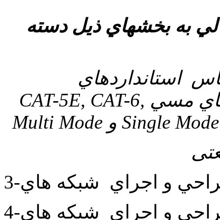
لي به بخشهاي ذيل دسته
كه هاي LANبر اساس استانداردهاي
Structured Cabling با انواع كابلهاي مسي CAT-5E, CAT-6,