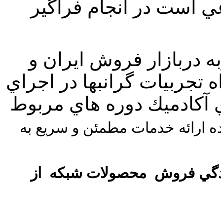
ي است در انجام فراگير
ه دربازار فروش ايران و
 تجربيات گرانبها در اجراي
آموزشهاي آكادميك دوره هاي مربوط
اده ارائه خدمات مطمئن و سريع به
ايندگي فروش محصولات شبكه از