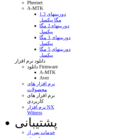
Pheenet
A-MTK
دوربینهای 1.3
مگا پیکسل
دوربینهای2 مگا
پیکسل
دوربینهای 3 مگا
پیکسل
دوربینهای 5 مگا
پیکسل
دانلود نرم افزار
دانلود Firmware
A-MTK
Aver
نرم افزار های
محصولات
نرم افزار های
کاربردی
نرم افزار NX
Witness
پشتیبانی
خدمات پس از