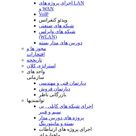
اجرای پروژه های LAN
و WAN
VoIP
ویدئو کنفرانس
شبکه های صنعتی
شبکه های وایرلس
(WLAN)
دوربین های مدار بسته
مجوز ها و
افتخارات
تاریخچه
استراتژی کلان
واحد های
سازمانی
دپارتمان فنی و مهندسی
دپارتمان فروش
بازرگانی ناظر
توانمندیها
اجرای شبکه های کابلی , بی
سیم و فیبر
پروژه های دوربین مدار
بسته و مانیتورینگ
اجرای پروژه های ارتباطات
ماهواره ای