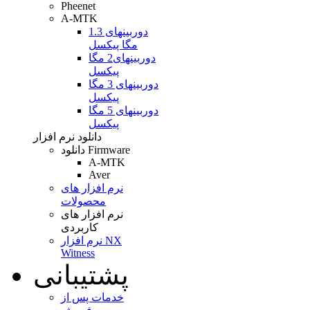
Pheenet
A-MTK
دوربینهای 1.3
مگا پیکسل
دوربینهای2 مگا
پیکسل
دوربینهای 3 مگا
پیکسل
دوربینهای 5 مگا
پیکسل
دانلود نرم افزار
دانلود Firmware
A-MTK
Aver
نرم افزار های
محصولات
نرم افزار های
کاربردی
نرم افزار NX
Witness
پشتیبانی
خدمات پس از