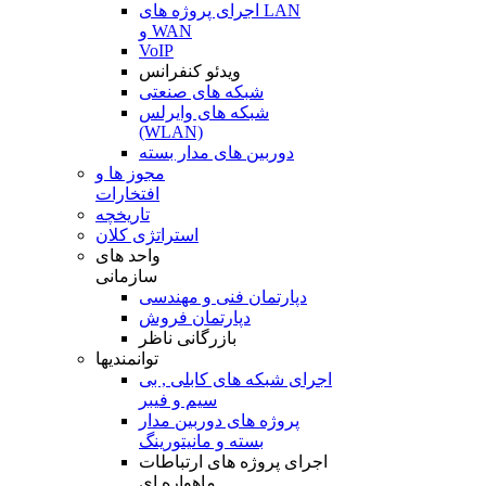
اجرای پروژه های LAN
و WAN
VoIP
ویدئو کنفرانس
شبکه های صنعتی
شبکه های وایرلس
(WLAN)
دوربین های مدار بسته
مجوز ها و
افتخارات
تاریخچه
استراتژی کلان
واحد های
سازمانی
دپارتمان فنی و مهندسی
دپارتمان فروش
بازرگانی ناظر
توانمندیها
اجرای شبکه های کابلی , بی
سیم و فیبر
پروژه های دوربین مدار
بسته و مانیتورینگ
اجرای پروژه های ارتباطات
ماهواره ای