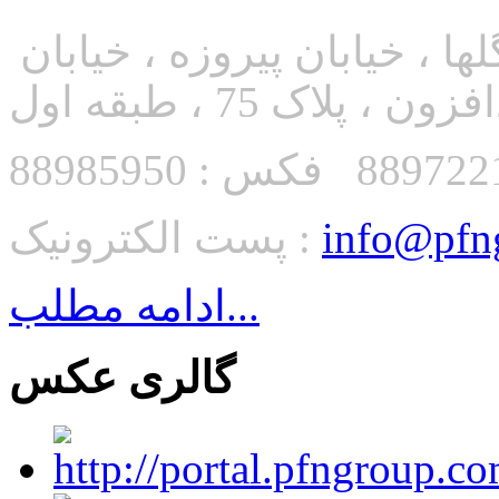
آدرس: بین میدان فاطمی و گلها ، خیابان پیروزه ، خیابان
زون ، پلاک 75 ، طبقه اول
info@pfn
پست الکترونیک :
ادامه مطلب...
گالری عکس